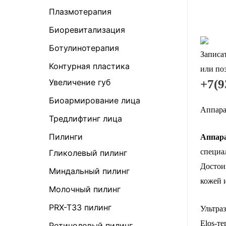
Плазмотерапия
Биоревитализация
Ботулинотерапия
Записа
Контурная пластика
или по
Увеличение губ
+7(9
Биоармирование лица
Аппара
Тредлифтинг лица
Пилинги
Аппар
специа
Гликолевый пилинг
Достои
Миндальный пилинг
кожей 
Молочный пилинг
PRX-T33 пилинг
Ультра
Elos-те
Ретиноловый пилинг