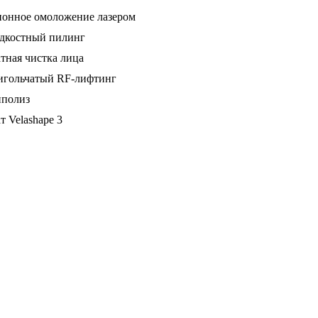
онное омоложение лазером
дкостный пилинг
тная чистка лица
гольчатый RF-лифтинг
полиз
т Velashape 3