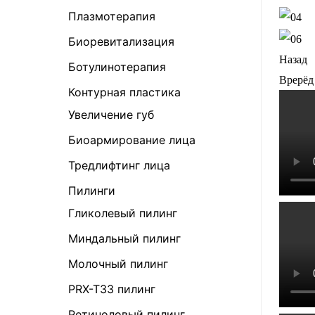
Плазмотерапия
Биоревитализация
Назад
Ботулинотерапия
Врерёд
Контурная пластика
Увеличение губ
Биоармирование лица
Тредлифтинг лица
Пилинги
Гликолевый пилинг
Миндальный пилинг
Молочный пилинг
PRX-T33 пилинг
Ретиноловый пилинг