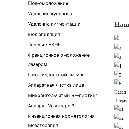
Elos-омоложение
Удаление купероза
Наш
Удаление пигментации
Elos эпиляция
Лечение АКНЕ
Фракционное омоложение
лазером
Газожидкостный пилинг
Аппаратная чистка лица
Назад
Микроигольчатый RF-лифтинг
Врерёд
Аппарат Velashape 3
Инъекционная косметология
Мезотерапия