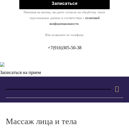
Нажимая на кнопку, вы даете согласие на обработку своих
персональных данных в соответствии с
политикой
конфиденциальности
.
Или позвоните по телефону
+7(916)305-50-38
Записаться на прием
Гла
ме
Массаж лица и тела