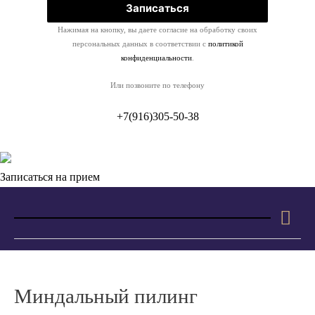
Нажимая на кнопку, вы даете согласие на обработку своих
персональных данных в соответствии с
политикой
конфиденциальности
.
Или позвоните по телефону
+7(916)305-50-38
Записаться на прием
Гла
ме
Миндальный пилинг