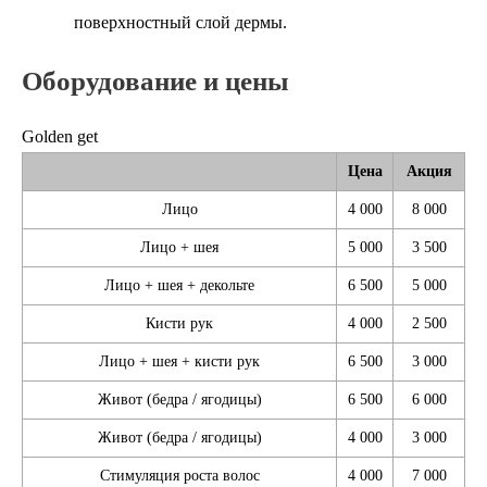
поверхностный слой дермы.
Оборудование и цены
Golden get
Цена
Акция
Лицо
4 000
8 000
Лицо + шея
5 000
3 500
Лицо + шея + декольте
6 500
5 000
Кисти рук
4 000
2 500
Лицо + шея + кисти рук
6 500
3 000
Живот (бедра / ягодицы)
6 500
6 000
Живот (бедра / ягодицы)
4 000
3 000
Стимуляция роста волос
4 000
7 000