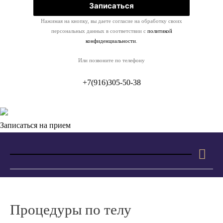
Нажимая на кнопку, вы даете согласие на обработку своих
персональных данных в соответствии с
политикой
конфиденциальности
.
Или позвоните по телефону
+7(916)305-50-38
Записаться на прием
Гла
ме
Процедуры по телу